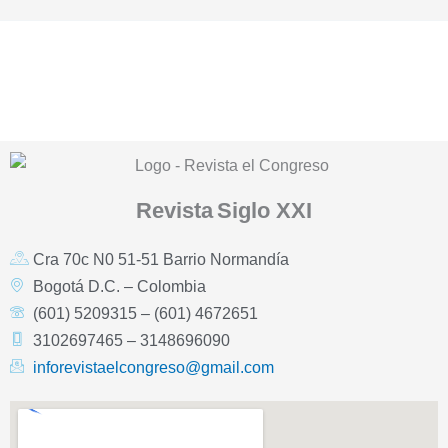
Revista
Siglo XXI
Cra 70c N0 51-51 Barrio Normandía
Bogotá D.C. – Colombia
(601) 5209315 – (601) 4672651
3102697465 – 3148696090
inforevistaelcongreso@gmail.com