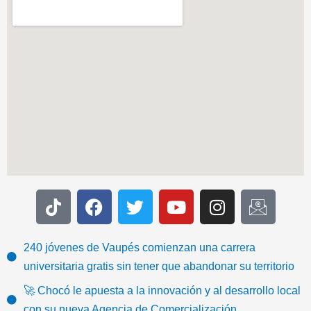
T
F
T
Y
I
I
i
a
w
o
n
c
k
c
i
u
s
o
t
e
t
t
t
n
240 jóvenes de Vaupés comienzan una carrera
o
b
t
u
a
-
universitaria gratis sin tener que abandonar su territorio
k
o
e
b
g
e
🚀 Chocó le apuesta a la innovación y al desarrollo local
o
r
e
r
m
con su nueva Agencia de Comercialización