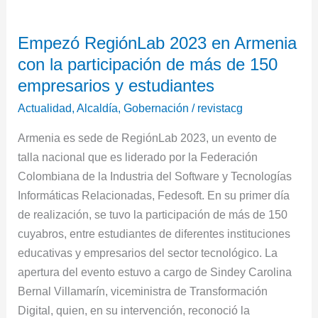
Empezó
Empezó RegiónLab 2023 en Armenia
RegiónLab
con la participación de más de 150
2023
en
empresarios y estudiantes
Armenia
Actualidad
,
Alcaldía
,
Gobernación
/
revistacg
con
Armenia es sede de RegiónLab 2023, un evento de
la
talla nacional que es liderado por la Federación
participación
Colombiana de la Industria del Software y Tecnologías
de
Informáticas Relacionadas, Fedesoft. En su primer día
más
de realización, se tuvo la participación de más de 150
de
cuyabros, entre estudiantes de diferentes instituciones
150
educativas y empresarios del sector tecnológico. La
empresarios
apertura del evento estuvo a cargo de Sindey Carolina
y
Bernal Villamarín, viceministra de Transformación
estudiantes
Digital, quien, en su intervención, reconoció la