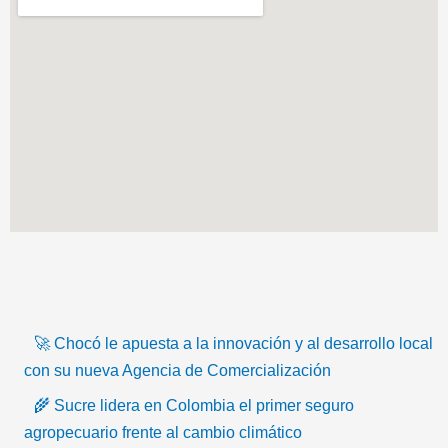
T
F
T
Y
I
I
i
a
w
o
n
c
🚀 Chocó le apuesta a la innovación y al desarrollo local
k
c
i
u
s
o
con su nueva Agencia de Comercialización
🌾 Sucre lidera en Colombia el primer seguro
t
e
t
t
t
n
agropecuario frente al cambio climático