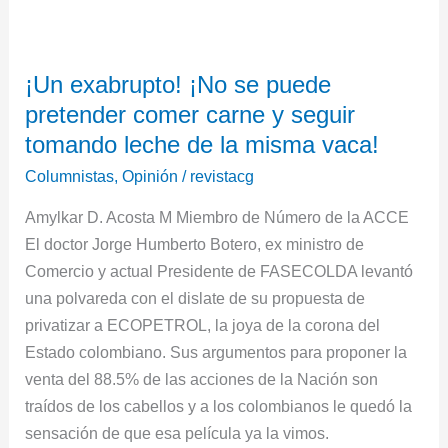
¡Un
exabrupto!
¡Un exabrupto! ¡No se puede
¡No
pretender comer carne y seguir
se
puede
tomando leche de la misma vaca!
pretender
Columnistas
,
Opinión
/
revistacg
comer
Amylkar D. Acosta M Miembro de Número de la ACCE
carne
El doctor Jorge Humberto Botero, ex ministro de
y
Comercio y actual Presidente de FASECOLDA levantó
seguir
una polvareda con el dislate de su propuesta de
tomando
privatizar a ECOPETROL, la joya de la corona del
leche
Estado colombiano. Sus argumentos para proponer la
de
venta del 88.5% de las acciones de la Nación son
la
traídos de los cabellos y a los colombianos le quedó la
misma
sensación de que esa película ya la vimos.
vaca!