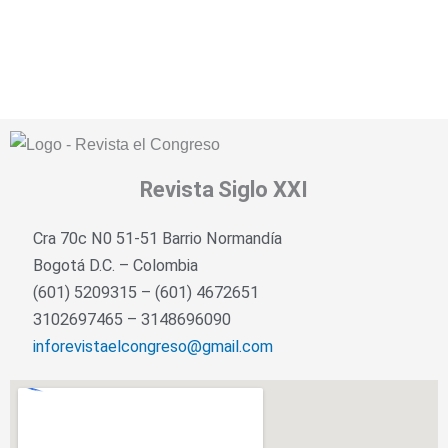
Revista
Siglo XXI
Cra 70c N0 51-51 Barrio Normandía
Bogotá D.C. – Colombia
(601) 5209315 – (601) 4672651
3102697465 – 3148696090
inforevistaelcongreso@gmail.com