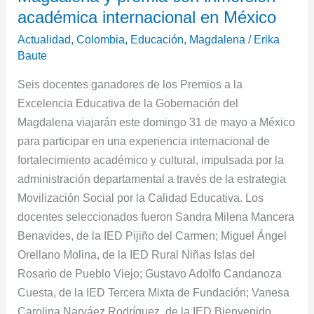
a
académica internacional en México
docentes
Actualidad
,
Colombia
,
Educación
,
Magdalena
/
Erika
destacados
Baute
del
Seis docentes ganadores de los Premios a la
Magdalena
Excelencia Educativa de la Gobernación del
y
Magdalena viajarán este domingo 31 de mayo a México
premia
para participar en una experiencia internacional de
con
fortalecimiento académico y cultural, impulsada por la
inmersión
administración departamental a través de la estrategia
académica
Movilización Social por la Calidad Educativa. Los
internacional
docentes seleccionados fueron Sandra Milena Mancera
en
Benavides, de la IED Pijiño del Carmen; Miguel Ángel
México
Orellano Molina, de la IED Rural Niñas Islas del
Rosario de Pueblo Viejo; Gustavo Adolfo Candanoza
Cuesta, de la IED Tercera Mixta de Fundación; Vanesa
Carolina Narváez Rodríguez, de la IED Bienvenido