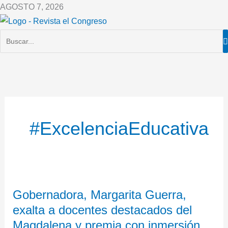
Ir
AGOSTO 7, 2026
al
contenido
#ExcelenciaEducativa
Gobernadora,
Gobernadora, Margarita Guerra,
Margarita
exalta a docentes destacados del
Guerra,
exalta
Magdalena y premia con inmersión