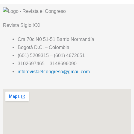
Revista
Siglo XXI
Cra 70c N0 51-51 Barrio Normandía
Bogotá D.C. – Colombia
(601) 5209315 – (601) 4672651
3102697465 – 3148696090
inforevistaelcongreso@gmail.com