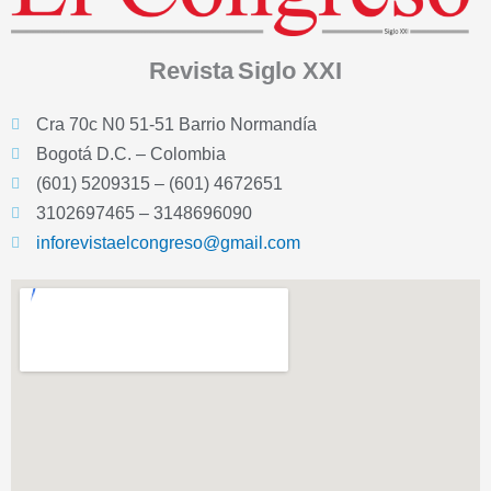
Revista
Siglo XXI
Cra 70c N0 51-51 Barrio Normandía
Bogotá D.C. – Colombia
(601) 5209315 – (601) 4672651
3102697465 – 3148696090
inforevistaelcongreso@gmail.com