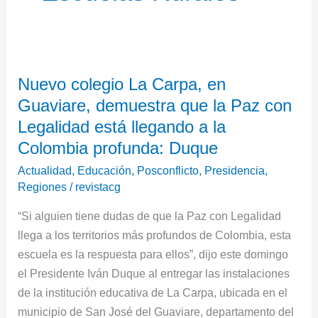
Nuevo
Nuevo colegio La Carpa, en
colegio
Guaviare, demuestra que la Paz con
La
Carpa,
Legalidad está llegando a la
en
Colombia profunda: Duque
Guaviare,
Actualidad
,
Educación
,
Posconflicto
,
Presidencia
,
demuestra
Regiones
/
revistacg
que
“Si alguien tiene dudas de que la Paz con Legalidad
la
llega a los territorios más profundos de Colombia, esta
Paz
escuela es la respuesta para ellos”, dijo este domingo
con
el Presidente Iván Duque al entregar las instalaciones
Legalidad
de la institución educativa de La Carpa, ubicada en el
está
municipio de San José del Guaviare, departamento del
llegando