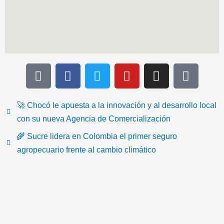
T
F
T
Y
I
I
i
a
w
o
n
c
k
c
i
u
s
o
t
e
t
t
t
n
🚀 Chocó le apuesta a la innovación y al desarrollo local
o
b
t
u
a
-
con su nueva Agencia de Comercialización
k
o
e
b
g
e
🌾 Sucre lidera en Colombia el primer seguro
o
r
e
r
m
agropecuario frente al cambio climático
k
a
a
m
i
l