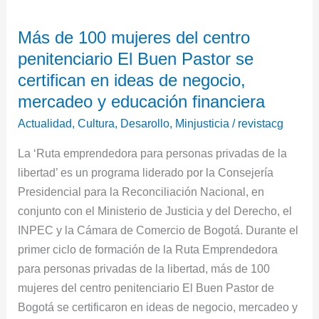
de
Más de 100 mujeres del centro
100
penitenciario El Buen Pastor se
mujeres
del
certifican en ideas de negocio,
centro
mercadeo y educación financiera
penitenciario
Actualidad
,
Cultura
,
Desarollo
,
Minjusticia
/
revistacg
El
Buen
​​La ‘Ruta emprendedora para personas privadas de la
Pastor
libertad’ es un programa liderado por la Consejería
se
Presidencial para la Reconciliación Nacional, en
certifican
conjunto con el Ministerio de Justicia y del Derecho, el
en
INPEC y la Cámara de Comercio de Bogotá. Durante el
ideas
primer ciclo de formación de la Ruta Emprendedora
de
para personas privadas de la libertad, más de 100
negocio,
mujeres del centro penitenciario El Buen Pastor de
mercadeo
Bogotá se certificaron en ideas de negocio, mercadeo y