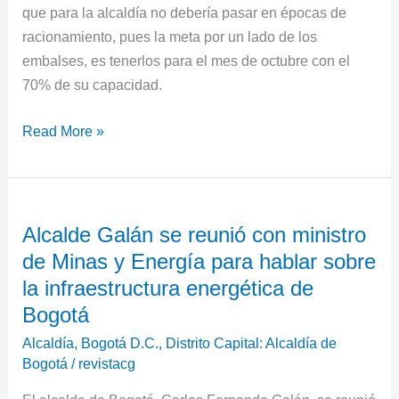
que para la alcaldía no debería pasar en épocas de
racionamiento, pues la meta por un lado de los
embalses, es tenerlos para el mes de octubre con el
70% de su capacidad.
Read More »
Alcalde
Alcalde Galán se reunió con ministro
Galán
de Minas y Energía para hablar sobre
se
reunió
la infraestructura energética de
con
Bogotá
ministro
Alcaldía
,
Bogotá D.C.
,
Distrito Capital: Alcaldía de
de
Bogotá
/
revistacg
Minas