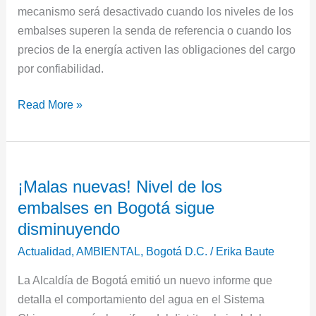
mecanismo será desactivado cuando los niveles de los
embalses superen la senda de referencia o cuando los
precios de la energía activen las obligaciones del cargo
por confiabilidad.
Read More »
¡Malas
¡Malas nuevas! Nivel de los
nuevas!
embalses en Bogotá sigue
Nivel
de
disminuyendo
los
Actualidad
,
AMBIENTAL
,
Bogotá D.C.
/
Erika Baute
embalses
La Alcaldía de Bogotá emitió un nuevo informe que
en
detalla el comportamiento del agua en el Sistema
Bogotá