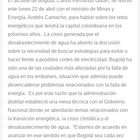
El alcalde de Bogotá, Carlos Fernando Galán, se reunió
y
este lunes 22 de abril con el ministro de Minas y
Energía
Energía, Andrés Camacho, para hablar sobre los retos
para
energéticos que tendrá la capital colombiana en los
hablar
próximos años. La crisis generada por el
sobre
desabastecimiento de agua ha abierto la discusión
la
sobre la necesidad de buscar estrategias para evitar u
infraestructura
hacer frente a posibles cortes de electricidad. Bogotá ha
energética
sido una de las ciudades más afectadas por la falta de
de
agua en los embalses, situación que además puede
Bogotá
desencadenar problemas relacionados con la falta de
energía. Es por esta razón que la administración
distrital estableció una mesa técnica con el Gobierno
Nacional donde se abordarán temas relacionados con
la transición energética, la crisis climática y el
desabastecimiento de agua. “Estamos de acuerdo en
avanzar en ese sentido en que Bogotá sea cada vez