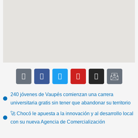
T
F
T
Y
I
I
i
a
w
o
n
c
k
c
i
u
s
o
t
e
t
t
t
n
240 jóvenes de Vaupés comienzan una carrera
o
b
t
u
a
-
universitaria gratis sin tener que abandonar su territorio
k
o
e
b
g
e
🚀 Chocó le apuesta a la innovación y al desarrollo local
o
r
e
r
m
con su nueva Agencia de Comercialización
k
a
a
m
i