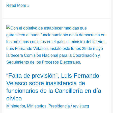
Read More »
“Falta
de
previsión”,
Luis
Fernando
Velasco
sobre
“Falta de previsión”, Luis Fernando
inasistencia
Velasco sobre inasistencia de
de
funcionarios
funcionarios de la Cancillería en día
de
cívico
la
Mininterior
,
Ministerios
,
Presidencia
/
revistacg
Cancillería