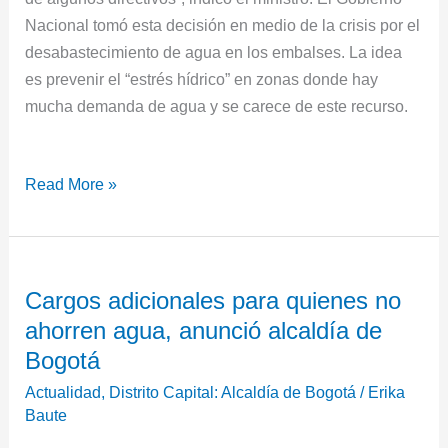
Nacional tomó esta decisión en medio de la crisis por el
desabastecimiento de agua en los embalses. La idea
es prevenir el “estrés hídrico” en zonas donde hay
mucha demanda de agua y se carece de este recurso.
Read More »
Cargos
Cargos adicionales para quienes no
adicionales
ahorren agua, anunció alcaldía de
para
quienes
Bogotá
no
Actualidad
,
Distrito Capital: Alcaldía de Bogotá
/
Erika
ahorren
Baute
agua,