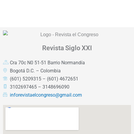
Revista
Siglo XXI
Cra 70c N0 51-51 Barrio Normandía
Bogotá D.C. – Colombia
(601) 5209315 – (601) 4672651
3102697465 – 3148696090
inforevistaelcongreso@gmail.com