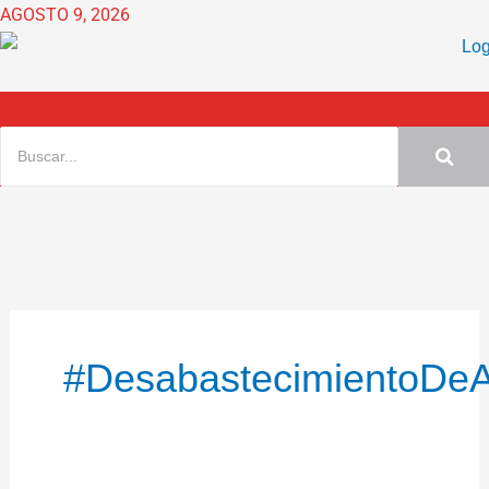
Ir
AGOSTO 9, 2026
al
contenido
#DesabastecimientoDe