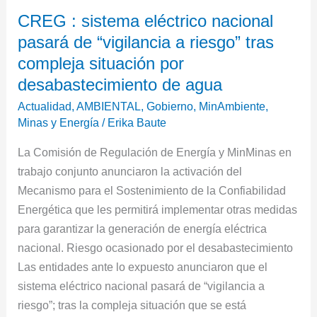
CREG
CREG : sistema eléctrico nacional
:
pasará de “vigilancia a riesgo” tras
sistema
eléctrico
compleja situación por
nacional
desabastecimiento de agua
pasará
Actualidad
,
AMBIENTAL
,
Gobierno
,
MinAmbiente
,
de
Minas y Energía
/
Erika Baute
“vigilancia
La Comisión de Regulación de Energía y MinMinas en
a
trabajo conjunto anunciaron la activación del
riesgo”
Mecanismo para el Sostenimiento de la Confiabilidad
tras
Energética que les permitirá implementar otras medidas
compleja
para garantizar la generación de energía eléctrica
situación
nacional. Riesgo ocasionado por el desabastecimiento
por
Las entidades ante lo expuesto anunciaron que el
desabastecimiento
sistema eléctrico nacional pasará de “vigilancia a
de
riesgo”; tras la compleja situación que se está
agua