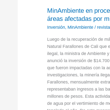
MinAmbiente
MinAmbiente en proce
en
proceso
áreas afectadas por mi
para
Inversión
,
MinAmbiente
/
revist
el
recuperamiento
Luego de la recuperación de má
de
Natural Farallones de Cali que 
áreas
ilegal, la ministra de Ambiente
afectadas
anunció la inversión de $14.700
por
que fueron impactadas con la act
minería
investigaciones, la minería ileg
ilegal
Farallones, mensualmente extra
representaban ingresos a las b
millones de pesos. Esta activida
de agua por el vertimiento de me