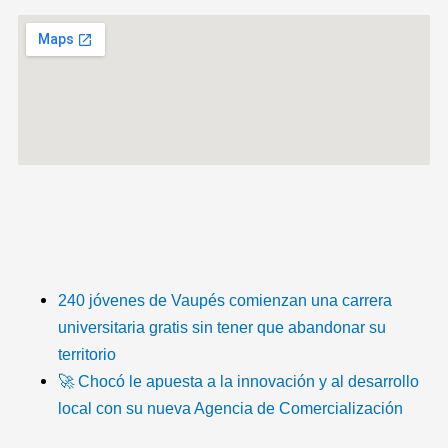
T
F
T
Y
I
I
i
a
w
o
n
c
k
c
i
u
s
o
240 jóvenes de Vaupés comienzan una carrera
universitaria gratis sin tener que abandonar su
t
e
t
t
t
n
territorio
🚀 Chocó le apuesta a la innovación y al desarrollo
o
b
t
u
a
-
local con su nueva Agencia de Comercialización