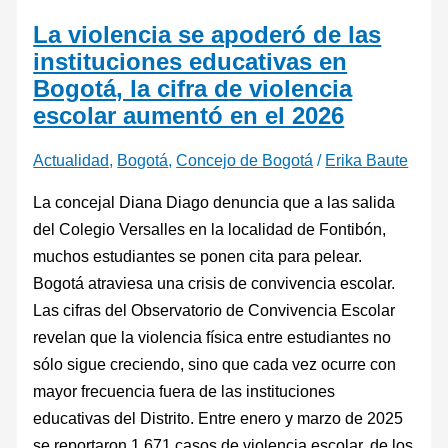
el
La violencia se apoderó de las
2026
instituciones educativas en
Bogotá, la cifra de violencia
escolar aumentó en el 2026
Actualidad
,
Bogotá
,
Concejo de Bogotá
/
Erika Baute
La concejal Diana Diago denuncia que a las salida
del Colegio Versalles en la localidad de Fontibón,
muchos estudiantes se ponen cita para pelear.
Bogotá atraviesa una crisis de convivencia escolar.
Las cifras del Observatorio de Convivencia Escolar
revelan que la violencia física entre estudiantes no
sólo sigue creciendo, sino que cada vez ocurre con
mayor frecuencia fuera de las instituciones
educativas del Distrito. Entre enero y marzo de 2025
se reportaron 1.671 casos de violencia escolar, de los