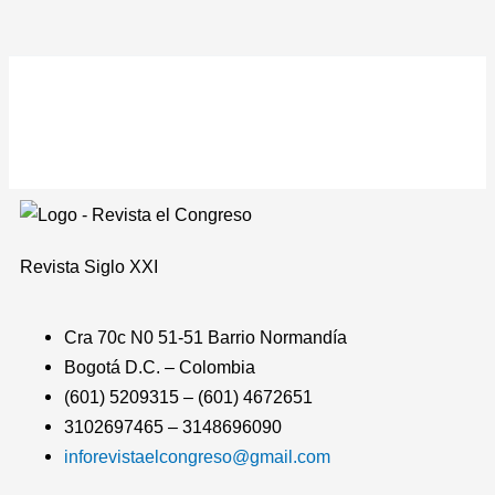
Revista
Siglo XXI
Cra 70c N0 51-51 Barrio Normandía
Bogotá D.C. – Colombia
(601) 5209315 – (601) 4672651
3102697465 – 3148696090
inforevistaelcongreso@gmail.com