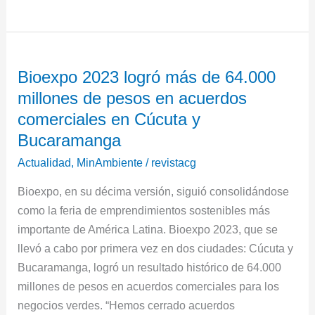
Bioexpo
Bioexpo 2023 logró más de 64.000
2023
millones de pesos en acuerdos
logró
más
comerciales en Cúcuta y
de
Bucaramanga
64.000
Actualidad
,
MinAmbiente
/
revistacg
millones
de
Bioexpo, en su décima versión, siguió consolidándose
pesos
como la feria de emprendimientos sostenibles más
en
importante de América Latina. Bioexpo 2023, que se
acuerdos
llevó a cabo por primera vez en dos ciudades: Cúcuta y
comerciales
Bucaramanga, logró un resultado histórico de 64.000
en
millones de pesos en acuerdos comerciales para los
Cúcuta
negocios verdes. “Hemos cerrado acuerdos