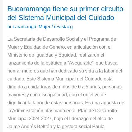
Bucaramanga
Bucaramanga tiene su primer circuito
tiene
del Sistema Municipal del Cuidado
su
primer
bucaramanga
,
Mujer
/
revistacg
circuito
La Secretaría de Desarrollo Social y el Programa de
del
Mujer y Equidad de Género, en articulación con el
Sistema
Ministerio de Igualdad y Equidad, realizaron el
Municipal
lanzamiento de la estrategia “Asegurarte”, que busca
del
honrar mujeres que han dedicado su vida a la labor del
Cuidado
cuidado. Este Sistema Municipal del Cuidado está
dirigido a cuidadoras de niños de 0 a 5 años, personas
mayores y con discapacidad, con el objetivo de
dignificar la labor de estas personas. Es una apuesta de
la Administración plasmada en el Plan de Desarrollo
Municipal 2024-2027, bajo el liderazgo del alcalde
Jaime Andrés Beltrán y la gestora social Paula