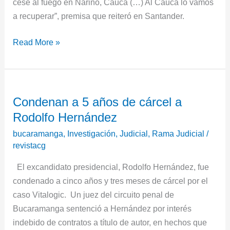
cese al fuego en Nariño, Cauca (…) Al Cauca lo vamos
a recuperar”, premisa que reiteró en Santander.
Read More »
Condenan
Condenan a 5 años de cárcel a
a
Rodolfo Hernández
5
años
bucaramanga
,
Investigación
,
Judicial
,
Rama Judicial
/
de
revistacg
cárcel
El excandidato presidencial, Rodolfo Hernández, fue
a
condenado a cinco años y tres meses de cárcel por el
Rodolfo
caso Vitalogic. Un juez del circuito penal de
Hernández
Bucaramanga sentenció a Hernández por interés
indebido de contratos a título de autor, en hechos que