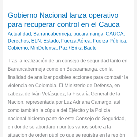
Gobierno
Gobierno Nacional lanza operativo
Nacional
para recuperar control en el Cauca
lanza
operativo
Actualidad
,
Barrancabermeja
,
bucaramanga
,
CAUCA
,
para
Derechos
,
ELN
,
Estado
,
Fuerza Aérea
,
Fuerza Pública
,
Gobierno
,
MinDefensa
,
Paz
/
Erika Baute
recuperar
control
Tras la realización de un consejo de seguridad tanto en
en
Barrancabermeja como en Bucaramanga, con la
el
finalidad de analizar posibles acciones para combatir la
Cauca
violencia en Colombia. El Ministerio de Defensa, en
cabeza de Iván Velásquez, la Fiscalía General de la
Nación, representada por Luz Adriana Camargo, así
como también la cúpula del Ejército y la Policía
nacional hicieron parte de este Consejo de Seguridad,
en donde se abordaron puntos varios sobre a la
situación de orden público que se registra en la región