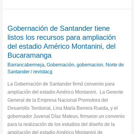
Gobernación
Gobernación de Santander tiene
de
listos los recursos para ampliación
Santander
tiene
del estadio Américo Montanini, del
listos
Bucaramanga
los
Barrancabermeja
,
Gobernación
,
gobernacion
,
Norte de
recursos
Santander
/
revistacg
para
La Gobernación de Santander firmó convenio para
ampliación
ampliación del estadio Américo Montanini. La Gerente
del
General de la Empresa Nacional Promotora del
estadio
Desarrollo Territorial, Lina María Berrera Rueda, y el
Américo
gobernador Juvenal Díaz Mateus, firmaron un convenio
Montanini,
para la realización de los estudios del diseño de la
del
ampliación del estadio Américo Montanini de
Bucaramanga