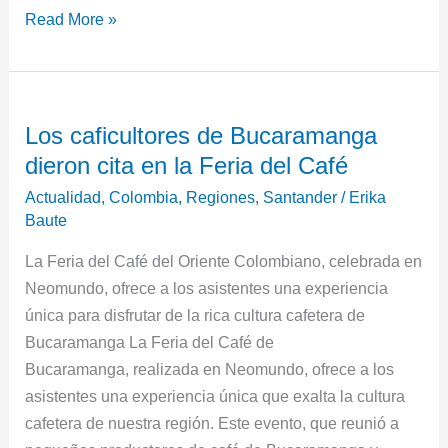
Read More »
Los
Los caficultores de Bucaramanga
caficultores
dieron cita en la Feria del Café
de
Bucaramanga
Actualidad
,
Colombia
,
Regiones
,
Santander
/
Erika
dieron
Baute
cita
La Feria del Café del Oriente Colombiano, celebrada en
en
Neomundo, ofrece a los asistentes una experiencia
la
única para disfrutar de la rica cultura cafetera de
Feria
Bucaramanga La Feria del Café de
del
Bucaramanga, realizada en Neomundo, ofrece a los
Café
asistentes una experiencia única que exalta la cultura
cafetera de nuestra región. Este evento, que reunió a