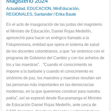
Magisterio 2024
los
Actualidad
,
EDUCACION
,
MinEducación
,
X
REGIONALES
,
Santander
/
Erika Baute
Juegos
En el acto de inauguración de las justas del magisterio
Deportivos
el Ministro de Educación, Daniel Rojas Medellín,
Nacionales
aprovechó para hacer un enérgico llamado a la
del
Fiduprevisora, entidad que opera el sistema de salud
Magisterio
de los docentes colombianos, a que “se sintonice con el
2024
programa de Gobierno del Cambio y con los anhelos de
los y las maestras”. “Cuando el conocimiento se
impone a la barbarie y cuando el conocimiento es
sinónimo de paz, los maestros y maestras resultan ser
las personas más importantes en las democracias
modernas, en la que queremos construir para nuestra
patria”, así se expresó desde Bucaramanga el Ministro
de Educación Daniel Rojas Medellín, ante cerca de