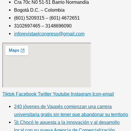
Cra 70c N0 51-51 Barrio Normandía
Bogotá D.C. – Colombia
(601) 5209315 – (601) 4672651
3102697465 – 3148696090
inforevistaelcongreso@gmail.com
Tiktok
Facebook
Twitter
Youtube
Instagram
Icon-email
240 jóvenes de Vaupés comienzan una carrera
universitaria gratis sin tener que abandonar su territorio
🚀 Chocó le apuesta a la innovación y al desarrollo
local con su nueva Agencia de Comercialización