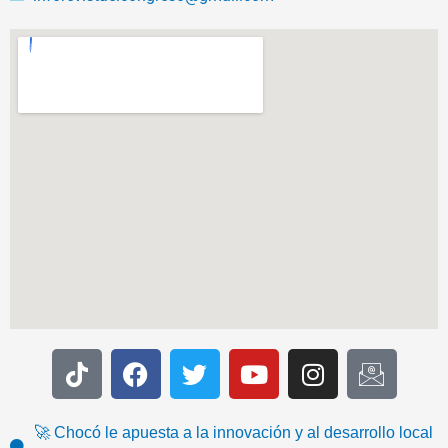
T
F
T
Y
I
I
i
a
w
o
n
c
k
c
i
u
s
o
t
e
t
t
t
n
🚀 Chocó le apuesta a la innovación y al desarrollo local