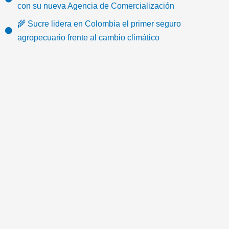
o
b
t
u
a
-
con su nueva Agencia de Comercialización
k
o
e
b
g
e
🌾 Sucre lidera en Colombia el primer seguro
o
r
e
r
m
agropecuario frente al cambio climático
k
a
a
m
i
l