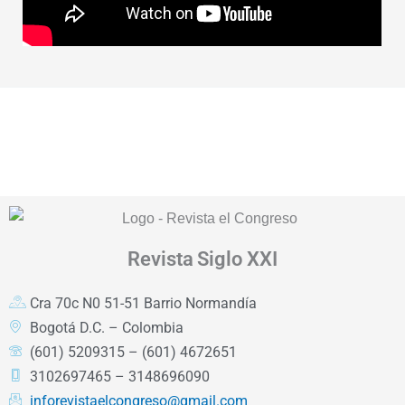
Revista
Siglo XXI
Cra 70c N0 51-51 Barrio Normandía
Bogotá D.C. – Colombia
(601) 5209315 – (601) 4672651
3102697465 – 3148696090
inforevistaelcongreso@gmail.com