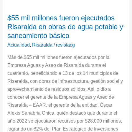
$55
$55 mil millones fueron ejecutados
mil
Risaralda en obras de agua potable y
millones
fueron
saneamiento básico
ejecutados
Actualidad
,
Risaralda
/
revistacg
Risaralda
Más de $55 mil millones fueron ejecutados por la
en
Empresa Aguas y Aseo de Risaralda durante el
obras
cuatrienio, beneficiando a 13 de los 14 municipios de
de
Risaralda, con obras de infraestructura, gestión social y
agua
aprovechamiento de residuos sólidos. Así lo dio a
potable
conocer el gerente de la Empresa Aguas y Aseo de
y
Risaralda – EAAR, el gerente de la entidad, Óscar
saneamiento
Alexis Sanabria Chica, quién destacó que durante el
básico
año 2022 se ejecutaron recursos por $28.000 millones,
logrando un 82% del Plan Estratégico de Inversiones