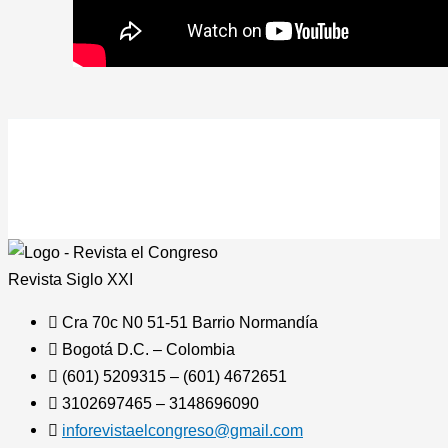
Revista
Siglo XXI
Cra 70c N0 51-51 Barrio Normandía
Bogotá D.C. – Colombia
(601) 5209315 – (601) 4672651
3102697465 – 3148696090
inforevistaelcongreso@gmail.com