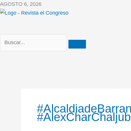
Ir
AGOSTO 6, 2026
al
contenido
#AlcaldiadeBarran
#AlexCharChaljub