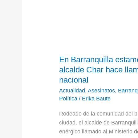
En
Barranquilla
En Barranquilla estam
estamos
cansados
alcalde Char hace lla
de
nacional
la
Actualidad
,
Asesinatos
,
Barranqu
extorsión:
Política
/
Erika Baute
alcalde
Char
Rodeado de la comunidad del bar
hace
ciudad, el alcalde de Barranquil
llamado
enérgico llamado al Ministerio 