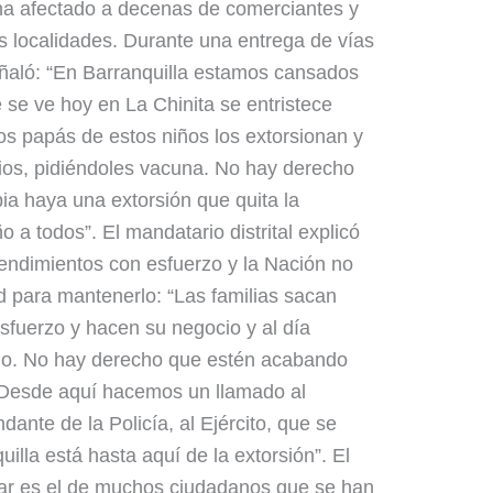
 ha afectado a decenas de comerciantes y
s localidades. Durante una entrega de vías
eñaló: “En Barranquilla estamos cansados
e se ve hoy en La Chinita se entristece
los papás de estos niños los extorsionan y
cios, pidiéndoles vacuna. No hay derecho
a haya una extorsión que quita la
ño a todos”. El mandatario distrital explicó
endimientos con esfuerzo y la Nación no
ad para mantenerlo: “Las familias sacan
esfuerzo y hacen su negocio y al día
ndo. No hay derecho que estén acabando
 Desde aquí hacemos un llamado al
ante de la Policía, al Ejército, que se
illa está hasta aquí de la extorsión”. El
har es el de muchos ciudadanos que se han