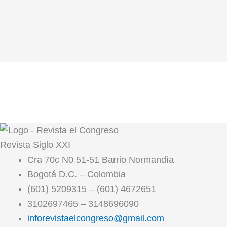
Revista
Siglo XXI
Cra 70c N0 51-51 Barrio Normandía
Bogotá D.C. – Colombia
(601) 5209315 – (601) 4672651
3102697465 – 3148696090
inforevistaelcongreso@gmail.com