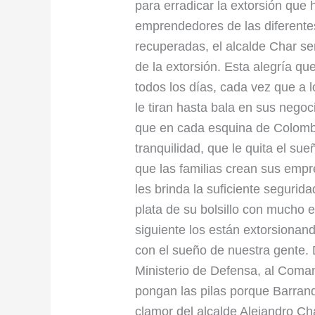
a
para erradicar la extorsión que
Mindefensa
emprendedores de las diferente
y
recuperadas, el alcalde Char s
Gobierno
de la extorsión. Esta alegría qu
nacional
todos los días, cada vez que a 
le tiran hasta bala en sus nego
que en cada esquina de Colombi
tranquilidad, que le quita el sue
que las familias crean sus empr
les brinda la suficiente segurid
plata de su bolsillo con mucho 
siguiente los están extorsiona
con el sueño de nuestra gente.
Ministerio de Defensa, al Comand
pongan las pilas porque Barranqu
clamor del alcalde Alejandro C