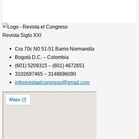
Revista
Siglo XXI
Cra 70c N0 51-51 Barrio Normandía
Bogotá D.C. – Colombia
(601) 5209315 – (601) 4672651
3102697465 – 3148696090
inforevistaelcongreso@gmail.com