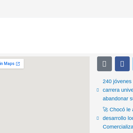
T
F
i
a
k
c
t
e
240 jóvenes
o
b
carrera unive
k
o
abandonar su
o
🚀 Chocó le 
k
desarrollo l
Comercializ