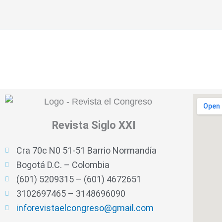
Revista
Siglo XXI
Cra 70c N0 51-51 Barrio Normandía
Bogotá D.C. – Colombia
(601) 5209315 – (601) 4672651
3102697465 – 3148696090
inforevistaelcongreso@gmail.com