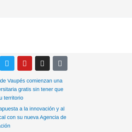
T
Y
I
I
w
o
n
c
i
u
s
o
t
t
t
n
 de Vaupés comienzan una
t
u
a
-
rsitaria gratis sin tener que
e
b
g
e
 territorio
r
e
r
m
apuesta a la innovación y al
a
a
m
i
ocal con su nueva Agencia de
l
ación