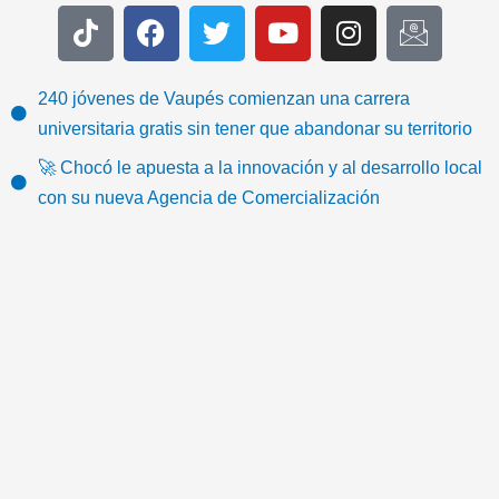
T
F
T
Y
I
I
i
a
w
o
n
c
k
c
i
u
s
o
t
e
t
t
t
n
240 jóvenes de Vaupés comienzan una carrera
o
b
t
u
a
-
universitaria gratis sin tener que abandonar su territorio
k
o
e
b
g
e
🚀 Chocó le apuesta a la innovación y al desarrollo local
o
r
e
r
m
con su nueva Agencia de Comercialización
k
a
a
m
i
l